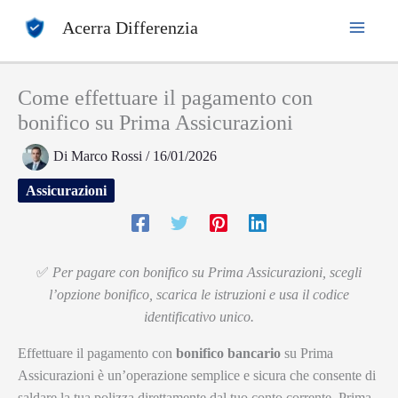
Vai
Acerra Differenzia
al
contenuto
Come effettuare il pagamento con
bonifico su Prima Assicurazioni
Di
Marco Rossi
/
16/01/2026
Assicurazioni
✅
Per pagare con bonifico su Prima Assicurazioni, scegli
l’opzione bonifico, scarica le istruzioni e usa il codice
identificativo unico.
Effettuare il pagamento con
bonifico bancario
su Prima
Assicurazioni è un’operazione semplice e sicura che consente di
saldare la tua polizza direttamente dal tuo conto corrente. Prima