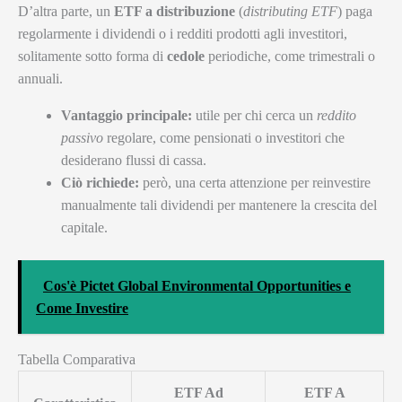
D’altra parte, un
ETF a distribuzione
(
distributing ETF
) paga
regolarmente i dividendi o i redditi prodotti agli investitori,
solitamente sotto forma di
cedole
periodiche, come trimestrali o
annuali.
Vantaggio principale:
utile per chi cerca un
reddito
passivo
regolare, come pensionati o investitori che
desiderano flussi di cassa.
Ciò richiede:
però, una certa attenzione per reinvestire
manualmente tali dividendi per mantenere la crescita del
capitale.
Cos'è Pictet Global Environmental Opportunities e
Come Investire
Tabella Comparativa
ETF Ad
ETF A