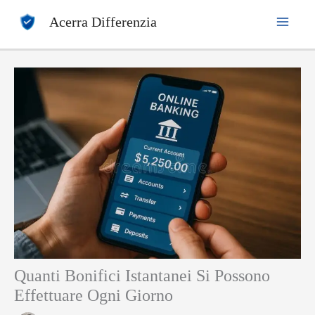
Vai
Acerra Differenzia
al
contenuto
Quanti Bonifici Istantanei Si Possono
Effettuare Ogni Giorno