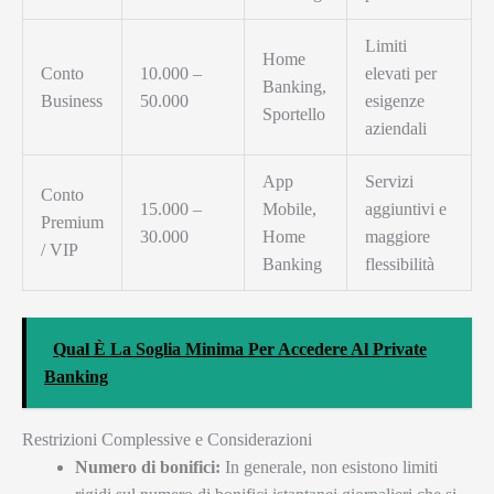
Limiti
Home
Conto
10.000 –
elevati per
Banking,
Business
50.000
esigenze
Sportello
aziendali
App
Servizi
Conto
15.000 –
Mobile,
aggiuntivi e
Premium
30.000
Home
maggiore
/ VIP
Banking
flessibilità
Qual È La Soglia Minima Per Accedere Al Private
Banking
Restrizioni Complessive e Considerazioni
Numero di bonifici:
In generale, non esistono limiti