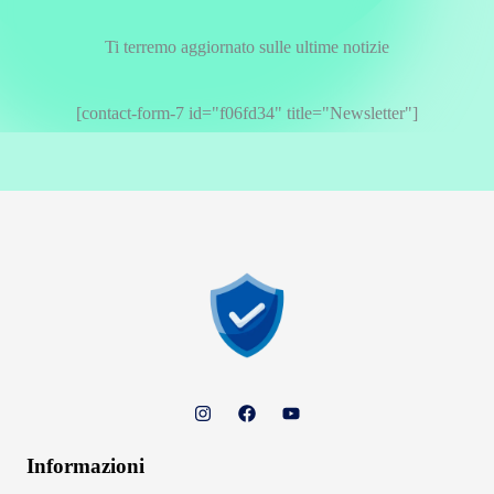
Ti terremo aggiornato sulle ultime notizie
[contact-form-7 id="f06fd34" title="Newsletter"]
Informazioni