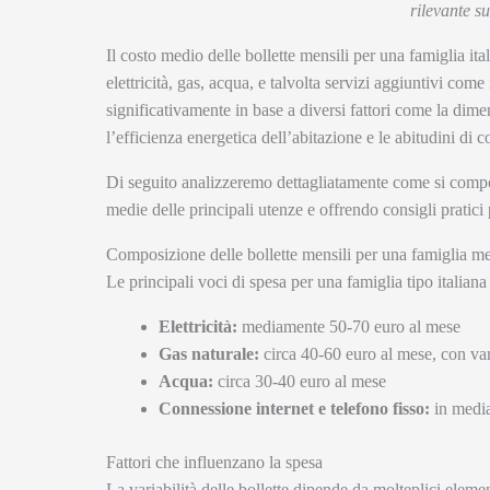
rilevante su
Il costo medio delle bollette mensili per una famiglia it
elettricità, gas, acqua, e talvolta servizi aggiuntivi come
significativamente in base a diversi fattori come la dime
l’efficienza energetica dell’abitazione e le abitudini di
Di seguito analizzeremo dettagliatamente come si compon
medie delle principali utenze e offrendo consigli pratici p
Composizione delle bollette mensili per una famiglia m
Le principali voci di spesa per una famiglia tipo italia
Elettricità:
mediamente 50-70 euro al mese
Gas naturale:
circa 40-60 euro al mese, con var
Acqua:
circa 30-40 euro al mese
Connessione internet e telefono fisso:
in media
Fattori che influenzano la spesa
La variabilità delle bollette dipende da molteplici elemen