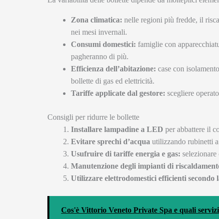
Zona climatica:
nelle regioni più fredde, il ri
nei mesi invernali.
Consumi domestici:
famiglie con apparecchiatu
pagheranno di più.
Efficienza dell’abitazione:
case con isolamento 
bollette di gas ed elettricità.
Tariffe applicate dal gestore:
scegliere operato
Consigli per ridurre le bollette
Installare lampadine a LED
per abbattere il c
Evitare sprechi d’acqua
utilizzando rubinetti a
Usufruire di tariffe energia e gas:
selezionare c
Manutenzione degli impianti di riscaldament
Utilizzare elettrodomestici efficienti secondo l
Cos'è Vittorio Veneto Private Spa e quali servizi 