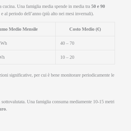
e la cucina. Una famiglia media spende in media tra
50 e 90
e al periodo dell’anno (più alto nei mesi invernali).
umo Medio Mensile
Costo Medio (€)
 kWh
40 – 70
kWh
10 – 20
azioni significative, per cui è bene monitorare periodicamente le
a sottovalutata. Una famiglia consuma mediamente 10-15 metri
uro
.