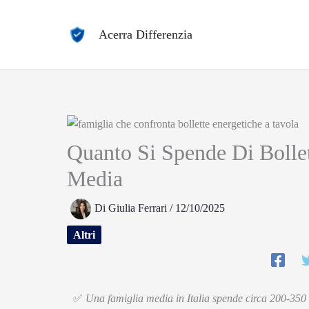
Vai
al
Acerra Differenzia
contenuto
Quanto Si Spende Di Bolle
Media
Di
Giulia Ferrari
/
12/10/2025
Altri
✅
Una famiglia media in Italia spende circa 200-350 e