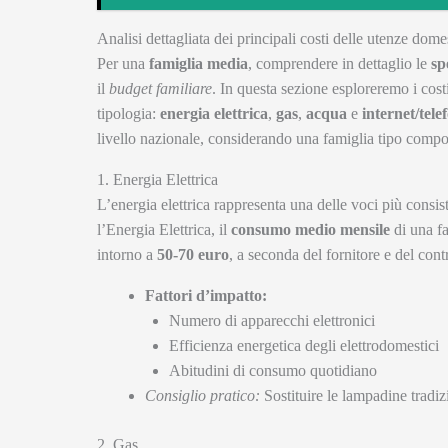
Analisi dettagliata dei principali costi delle utenze dome
Per una
famiglia media
, comprendere in dettaglio le
sp
il
budget familiare
. In questa sezione esploreremo i costi
tipologia:
energia elettrica
,
gas
,
acqua
e
internet/tele
livello nazionale, considerando una famiglia tipo compo
1. Energia Elettrica
L’energia elettrica rappresenta una delle voci più consis
l’Energia Elettrica, il
consumo medio mensile
di una fa
intorno a
50-70 euro
, a seconda del fornitore e del contr
Fattori d’impatto:
Numero di apparecchi elettronici
Efficienza energetica degli elettrodomestici
Abitudini di consumo quotidiano
Consiglio pratico:
Sostituire le lampadine tradi
2. Gas