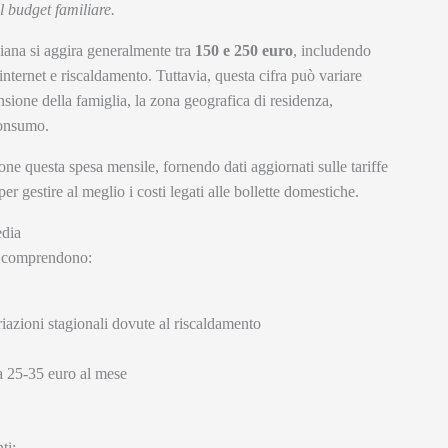
l budget familiare.
aliana si aggira generalmente tra
150 e 250 euro
, includendo
 internet e riscaldamento. Tuttavia, questa cifra può variare
nsione della famiglia, la zona geografica di residenza,
 consumo.
e questa spesa mensile, fornendo dati aggiornati sulle tariffe
er gestire al meglio i costi legati alle bollette domestiche.
edia
na comprendono:
iazioni stagionali dovute al riscaldamento
 25-35 euro al mese
ti: