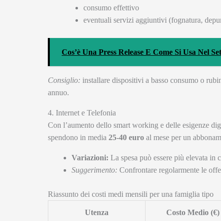
consumo effettivo
eventuali servizi aggiuntivi (fognatura, depu
Cos’è Una Press Release E Come Si Usa Nel Se
Consiglio:
installare dispositivi a basso consumo o rubin
annuo.
4. Internet e Telefonia
Con l’aumento dello smart working e delle esigenze digit
spendono in media
25-40 euro
al mese per un abbonamen
Variazioni:
La spesa può essere più elevata in ca
Suggerimento:
Confrontare regolarmente le offer
Riassunto dei costi medi mensili per una famiglia tipo
Utenza
Costo Medio (€)