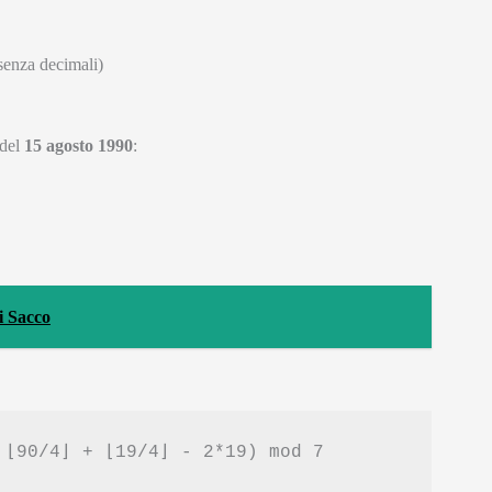
senza decimali)
 del
15 agosto 1990
:
di Sacco
 ⌊90/4⌋ + ⌊19/4⌋ - 2*19) mod 7