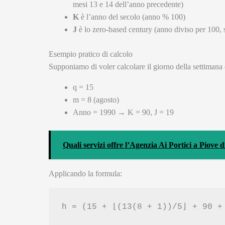
mesi 13 e 14 dell’anno precedente)
K
è l’anno del secolo (anno % 100)
J
è lo zero-based century (anno diviso per 100, 
Esempio pratico di calcolo
Supponiamo di voler calcolare il giorno della settimana
q = 15
m = 8 (agosto)
Anno = 1990 → K = 90, J = 19
Quali servizi offre l’Agenzia Ai Portici a Piove 
Applicando la formula:
h = (15 + ⌊(13(8 + 1))/5⌋ + 90 +