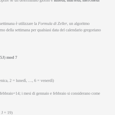
oprire se un determinato giorno è
lunedì, martedì, mercoledì
settimana è utilizzare la
Formula di Zeller
, un algoritmo
rno della settimana per qualsiasi data del calendario gregoriano
+ 5J) mod 7
nica, 2 = lunedì, …, 6 = venerdì)
ebbraio=14; i mesi di gennaio e febbraio si considerano come
 J = 19)