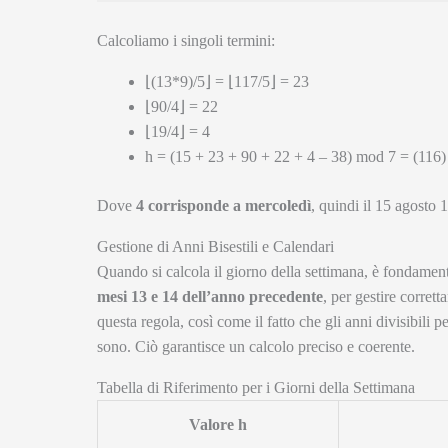
Calcoliamo i singoli termini:
⌊(13*9)/5⌋ = ⌊117/5⌋ = 23
⌊90/4⌋ = 22
⌊19/4⌋ = 4
h = (15 + 23 + 90 + 22 + 4 – 38) mod 7 = (116
Dove
4 corrisponde a mercoledì
, quindi il 15 agosto 
Gestione di Anni Bisestili e Calendari
Quando si calcola il giorno della settimana, è fondamen
mesi 13 e 14 dell’anno precedente
, per gestire corrett
questa regola, così come il fatto che gli anni divisibili p
sono. Ciò garantisce un calcolo preciso e coerente.
Tabella di Riferimento per i Giorni della Settimana
Valore h