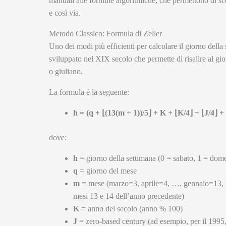
manuali alle formule algoritmiche, che permettono di sc
e così via.
Metodo Classico: Formula di Zeller
Uno dei modi più efficienti per calcolare il giorno della 
sviluppato nel XIX secolo che permette di risalire al gio
o giuliano.
La formula è la seguente:
h = (q + ⌊(13(m + 1))/5⌋ + K + ⌊K/4⌋ + ⌊J/4⌋ 
dove:
h
= giorno della settimana (0 = sabato, 1 = dome
q
= giorno del mese
m
= mese (marzo=3, aprile=4, …, gennaio=13, f
mesi 13 e 14 dell’anno precedente)
K
= anno del secolo (anno % 100)
J
= zero-based century (ad esempio, per il 1995,