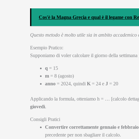
Cos'è la Magna Grecia e qual è il legame con R
Questo metodo è molto utile sia in ambito accademico c
Esempio Pratico:
Supponiamo di voler calcolare il giorno della settimana 
q
= 15
m
= 8 (agosto)
anno
= 2024, quindi
K
= 24 e
J
= 20
Applicando la formula, otteniamo h = … [calcolo dettagli
giovedì
.
Consigli Pratici
Convertire correttamente gennaio e febbraio
precedente per non sbagliare il calcolo.