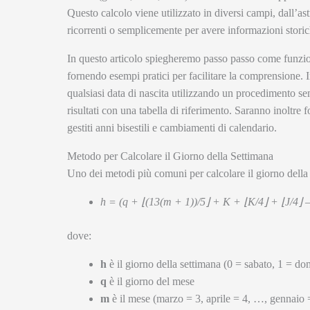
Questo calcolo viene utilizzato in diversi campi, dall’a
ricorrenti o semplicemente per avere informazioni storic
In questo articolo spiegheremo passo passo come funziona
fornendo esempi pratici per facilitare la comprensione. 
qualsiasi data di nascita utilizzando un procedimento s
risultati con una tabella di riferimento. Saranno inoltre
gestiti anni bisestili e cambiamenti di calendario.
Metodo per Calcolare il Giorno della Settimana
Uno dei metodi più comuni per calcolare il giorno della 
h = (q + ⌊(13(m + 1))/5⌋ + K + ⌊K/4⌋ + ⌊J/4⌋ 
dove:
h
è il giorno della settimana (0 = sabato, 1 = d
q
è il giorno del mese
m
è il mese (marzo = 3, aprile = 4, …, gennaio