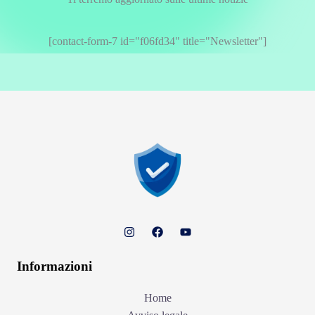
[contact-form-7 id="f06fd34" title="Newsletter"]
Informazioni
Home