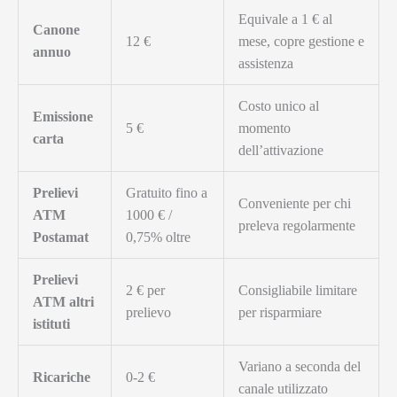
Equivale a 1 € al
Canone
12 €
mese, copre gestione e
annuo
assistenza
Costo unico al
Emissione
5 €
momento
carta
dell’attivazione
Prelievi
Gratuito fino a
Conveniente per chi
ATM
1000 € /
preleva regolarmente
Postamat
0,75% oltre
Prelievi
2 € per
Consigliabile limitare
ATM altri
prelievo
per risparmiare
istituti
Variano a seconda del
Ricariche
0-2 €
canale utilizzato