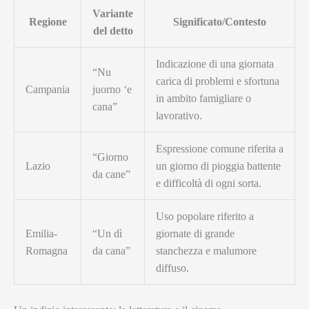
Variante
Regione
Significato/Contesto
del detto
Indicazione di una giornata
“Nu
carica di problemi e sfortuna
Campania
juorno ‘e
in ambito famigliare o
cana”
lavorativo.
Espressione comune riferita a
“Giorno
Lazio
un giorno di pioggia battente
da cane”
e difficoltà di ogni sorta.
Uso popolare riferito a
Emilia-
“Un dì
giornate di grande
Romagna
da cana”
stanchezza e malumore
diffuso.