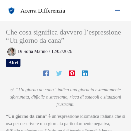
Vai
Acerra Differenzia
al
contenuto
Che cosa significa davvero l’espressione
“Un giorno da cana”
Di
Sofia Marino
/
12/02/2026
Altri
✅
“Un giorno da cana” indica una giornata estremamente
sfortunata, difficile o stressante, ricca di ostacoli e situazioni
frustranti.
“Un giorno da cana”
è un’espressione idiomatica italiana che si
usa per descrivere una giornata particolarmente negativa,
difficile o sfortunata. L’origine del termine “cana” è legata