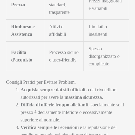
Prezzi maggiorati
Prezzo
standard,
e variabili
trasparente
Rimborso e
Attivi e
Limitati o
Assistenza
affidabili
inesistenti
Spesso
Facilità
Processo sicuro
disorganizzato o
d’acquisto
e user-friendly
complicato
Consigli Pratici per Evitare Problemi
Acquista sempre dai siti ufficiali
o dai rivenditori
autorizzati per avere la
massima sicurezza
.
Diffida di offerte troppo allettanti
, specialmente se il
prezzo è decisamente inferiore o eccessivamente
superiore al normale.
Verifica sempre le recensioni
e la reputazione del
venditore quando usi piattaforme di terze parti.