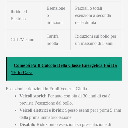
Esenzione
Parziali o totali
Ibrido ed
o
esenzioni a seconda
Elettrico
riduzioni
della durata
Tariffa
Riduzioni sul bollo per
GPL/Metano
ridotta
un massimo di 5 anni
Come Si Fa Il Calcolo Della Classe Energetica Fai Da
Te In Casa
Esenzioni e riduzioni in Friuli Venezia Giulia
Veicoli storici:
Per auto con più di 30 anni di età è
prevista l’esenzione dal bollo.
Veicoli elettrici e ibridi:
Spesso esenti per i primi 5 anni
dalla prima immatricolazione.
Disabili:
Riduzioni o esenzioni su presentazione di