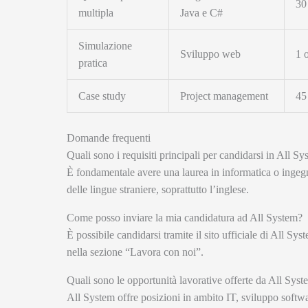
30
multipla
Java e C#
Simulazione
Sviluppo web
1 
pratica
Case study
Project management
45
Domande frequenti
Quali sono i requisiti principali per candidarsi in All S
È fondamentale avere una laurea in informatica o inge
delle lingue straniere, soprattutto l’inglese.
Come posso inviare la mia candidatura ad All System?
È possibile candidarsi tramite il sito ufficiale di All Sys
nella sezione “Lavora con noi”.
Quali sono le opportunità lavorative offerte da All Sys
All System offre posizioni in ambito IT, sviluppo softw