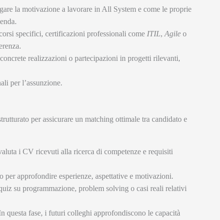
are la motivazione a lavorare in All System e come le proprie
ienda.
corsi specifici, certificazioni professionali come
ITIL
,
Agile
o
erenza.
oncrete realizzazioni o partecipazioni in progetti rilevanti,
nali per l’assunzione.
strutturato per assicurare un matching ottimale tra candidato e
aluta i CV ricevuti alla ricerca di competenze e requisiti
 per approfondire esperienze, aspettative e motivazioni.
quiz su programmazione, problem solving o casi reali relativi
n questa fase, i futuri colleghi approfondiscono le capacità