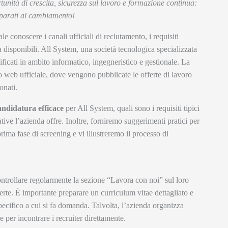
unità di crescita, sicurezza sul lavoro e formazione continua:
eparati al cambiamento!
le conoscere i canali ufficiali di reclutamento, i requisiti
era disponibili. All System, una società tecnologica specializzata
lificati in ambito informatico, ingegneristico e gestionale. La
to web ufficiale, dove vengono pubblicate le offerte di lavoro
onati.
ndidatura efficace
per All System, quali sono i requisiti tipici
ative l’azienda offre. Inoltre, forniremo suggerimenti pratici per
prima fase di screening e vi illustreremo il processo di
ontrollare regolarmente la sezione “Lavora con noi” sul loro
perte. È importante preparare un curriculum vitae dettagliato e
specifico a cui si fa domanda. Talvolta, l’azienda organizza
e per incontrare i recruiter direttamente.