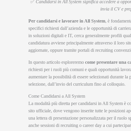
✅
Candidarsi in All System significa accedere a opport
invia il CV e pr
Per candidarsi e lavorare in All System
, è fondamenta
specifici richiesti dall’azienda e le opportunità di carri
in soluzioni digitali e IT, cerca generalmente profili qua
candidatura avviene principalmente attraverso il loro si
aggiornate, oppure tramite portali di recruiting convenzi
In questo articolo esploreremo
come presentare una ca
richiesti per i ruoli più comuni e quali opportunità lavor
aumentare la possibilità di essere selezionati durante la 
selezione, dall’invio del curriculum fino al colloquio.
Come Candidarsi a All System
La modalità più diretta per candidarsi in All System è c
sito ufficiale, dove vengono inserite tutte le posizioni a
una lettera di presentazione personalizzata per il ruolo 
anche sessioni di recruiting o career day a cui partecipar