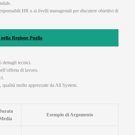
endale.
sponsabili HR o ai livelli manageriali per discutere obiettivi di
 nella Regione Puglia
i dettagli tecnici.
ll’offerta di lavoro.
ci.
, qualità molto apprezzate da All System.
Durata
Esempio di Argomento
Media