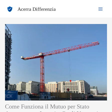
Vai
Acerra Differenzia
al
contenuto
Come Funziona il Mutuo per Stato