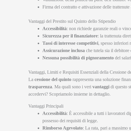
Firma del contratto e attivazione delle trattenut
Vantaggi del Prestito sul Quinto dello Stipendio
Accessibilità
: non richiede garanzie reali o vinc
Sicurezza per il finanziatore
: la trattenuta dire
Tassi di interesse competitivi
, spesso inferiori 
Assicurazione inclusa
che tutela sia il debitore 
Nessuna possibilità di pignoramento
del salar
Vantaggi, Limiti e Requisiti Essenziali della Cessione d
La
cessione del quinto
rappresenta una soluzione finanz
trasparenza
. Ma quali sono i veri
vantaggi
di questo st
accedervi? Scopriamolo insieme in dettaglio.
Vantaggi Principali
Accessibilità
: È accessibile a tutti i lavoratori 
possesso dei requisiti di legge.
Rimborso Agevolato
: La rata, pari a massimo 