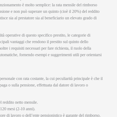
funzionamento è molto semplice: la rata mensile del rimborso
ensione e non può superare un quinto (cioè il 20%) del reddito
sce sia al prestatore sia al beneficiario un elevato grado di
tà operative di questo specifico prestito, le categorie di
cipali vantaggi che rendono il prestito sul quinto dello
tre i requisiti necessari per fare richiesta, il ruolo della
automatiche, fornendo esempi e suggerimenti utili per orientarsi
personale con rata costante, la cui peculiarità principale è che il
paga o sulla pensione, effettuata dal datore di lavoro o
l reddito netto mensile.
 120 mesi (2-10 anni).
tore di lavoro o dell’ente pensionistico è garante del rimborso.