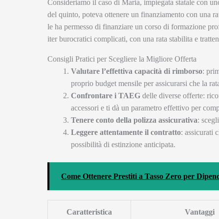
Consideriamo il caso di Maria, impiegata statale con uno
del quinto, poteva ottenere un finanziamento con una ra
le ha permesso di finanziare un corso di formazione prof
iter burocratici complicati, con una rata stabilita e tratt
Consigli Pratici per Scegliere la Migliore Offerta
Valutare l’effettiva capacità di rimborso
: pri
proprio budget mensile per assicurarsi che la rata
Confrontare i TAEG
delle diverse offerte: ric
accessori e ti dà un parametro effettivo per comp
Tenere conto della polizza assicurativa
: scegl
Leggere attentamente il contratto
: assicurati 
possibilità di estinzione anticipata.
Come Ottenere Prestiti a Tasso Zero per Dipend
Caratteristica
Vantaggi