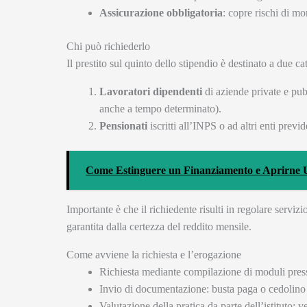
Assicurazione obbligatoria
: copre rischi di mo
Chi può richiederlo
Il prestito sul quinto dello stipendio è destinato a due ca
Lavoratori dipendenti
di aziende private e pub
anche a tempo determinato).
Pensionati
iscritti all’INPS o ad altri enti previd
Come Estinguere un Finanziamento e Aprirne
Importante è che il richiedente risulti in regolare serviz
garantita dalla certezza del reddito mensile.
Come avviene la richiesta e l’erogazione
Richiesta mediante compilazione di moduli presso 
Invio di documentazione: busta paga o cedolino p
Valutazione della pratica da parte dell’istituto: v