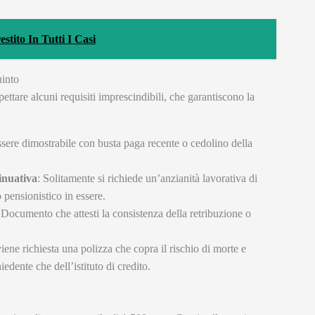
tito In Tutti I Casi
uinto
ettare alcuni requisiti imprescindibili, che garantiscono la
sere dimostrabile con busta paga recente o cedolino della
inuativa
: Solitamente si richiede un’anzianità lavorativa di
 pensionistico in essere.
 Documento che attesti la consistenza della retribuzione o
iene richiesta una polizza che copra il rischio di morte e
hiedente che dell’istituto di credito.