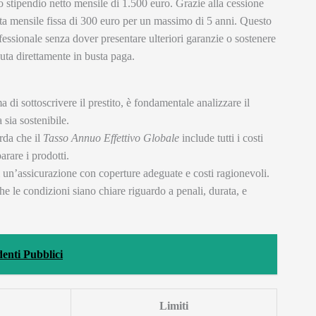
 stipendio netto mensile di 1.500 euro. Grazie alla cessione
ta mensile fissa di 300 euro per un massimo di 5 anni. Questo
essionale senza dover presentare ulteriori garanzie o sostenere
enuta direttamente in busta paga.
ma di sottoscrivere il prestito, è fondamentale analizzare il
 sia sostenibile.
orda che il
Tasso Annuo Effettivo Globale
include tutti i costi
arare i prodotti.
i un’assicurazione con coperture adeguate e costi ragionevoli.
che le condizioni siano chiare riguardo a penali, durata, e
enti Pubblici
Limiti