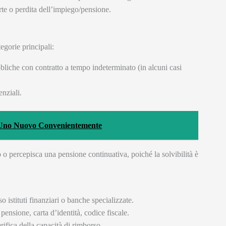
rte o perdita dell’impiego/pensione.
tegorie principali:
bliche con contratto a tempo indeterminato (in alcuni casi
enziali.
 Uno Nuovo Convenientemente
io o percepisca una pensione continuativa, poiché la solvibilità è
istituti finanziari o banche specializzate.
ensione, carta d’identità, codice fiscale.
erifica della capacità di rimborso.