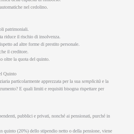
e automatiche nel cedolino.
oli patrimoniali.
tta riduce il rischio di insolvenza.
rispetto ad altre forme di prestito personale.
che il creditore.
io oltre la quota del quinto.
el Quinto
iaria particolarmente apprezzata per la sua
semplicità
e la
rumento? E quali limiti e requisiti bisogna rispettare per
dipendenti, pubblici e privati, nonché ai pensionati, purché in
un quinto (20%) dello stipendio netto o della pensione, viene