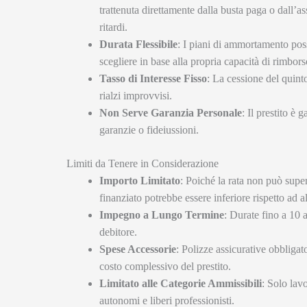
trattenuta direttamente dalla busta paga o dall’a
ritardi.
Durata Flessibile
: I piani di ammortamento pos
scegliere in base alla propria capacità di rimbors
Tasso di Interesse Fisso
: La cessione del quinto
rialzi improvvisi.
Non Serve Garanzia Personale
: Il prestito è 
garanzie o fideiussioni.
Limiti da Tenere in Considerazione
Importo Limitato
: Poiché la rata non può supe
finanziato potrebbe essere inferiore rispetto ad alt
Impegno a Lungo Termine
: Durate fino a 10 
debitore.
Spese Accessorie
: Polizze assicurative obbligat
costo complessivo del prestito.
Limitato alle Categorie Ammissibili
: Solo lav
autonomi e liberi professionisti.