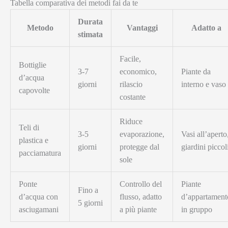
Tabella comparativa dei metodi fai da te
Durata
Metodo
Vantaggi
Adatto a
stimata
Facile,
Bottiglie
3-7
economico,
Piante da
d’acqua
giorni
rilascio
interno e vaso
capovolte
costante
Riduce
Teli di
3-5
evaporazione,
Vasi all’aperto
plastica e
giorni
protegge dal
giardini piccol
pacciamatura
sole
Ponte
Controllo del
Piante
Fino a
d’acqua con
flusso, adatto
d’appartament
5 giorni
asciugamani
a più piante
in gruppo