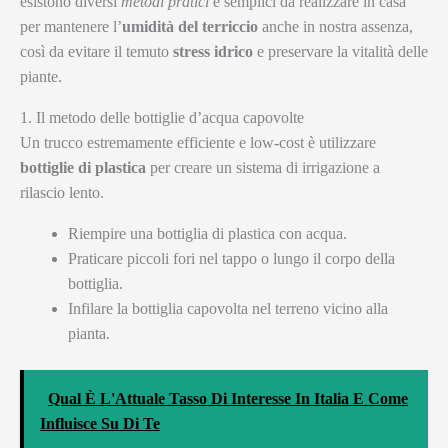
esistono diversi
metodi pratici
e semplici da realizzare in casa
per mantenere l’
umidità del terriccio
anche in nostra assenza,
così da evitare il temuto
stress idrico
e preservare la vitalità delle
piante.
1. Il metodo delle bottiglie d’acqua capovolte
Un trucco estremamente efficiente e low-cost è utilizzare
bottiglie di plastica
per creare un sistema di irrigazione a
rilascio lento.
Riempire una bottiglia di plastica con acqua.
Praticare piccoli fori nel tappo o lungo il corpo della
bottiglia.
Infilare la bottiglia capovolta nel terreno vicino alla
pianta.
Qual È L'Attuale Tasso Di Interesse In Italia E Come
Influisce Su Di Te