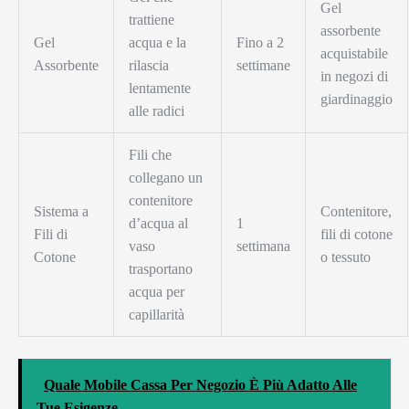
Gel
trattiene
assorbente
Gel
acqua e la
Fino a 2
acquistabile
Assorbente
rilascia
settimane
in negozi di
lentamente
giardinaggio
alle radici
Fili che
collegano un
contenitore
Sistema a
Contenitore,
d’acqua al
1
Fili di
fili di cotone
vaso
settimana
Cotone
o tessuto
trasportano
acqua per
capillarità
Quale Mobile Cassa Per Negozio È Più Adatto Alle
Tue Esigenze