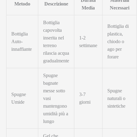
Durata
Materiali
Metodo
Descrizione
Media
Necessari
Bottiglia
Bottiglia di
capovolta
Bottiglia
plastica,
inserita nel
1-2
Auto-
chiodo o
terreno
settimane
innaffiante
ago per
rilascia acqua
forare
gradualmente
Spugne
bagnate
messe sotto
Spugne
Spugne
3-7
vasi
naturali o
Umide
giorni
mantengono
sintetiche
umidità più a
lungo
Gel che