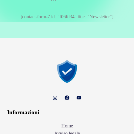
[contact-form-7 id="f06fd34" title="Newsletter"]
Informazioni
Home
Avviso legale