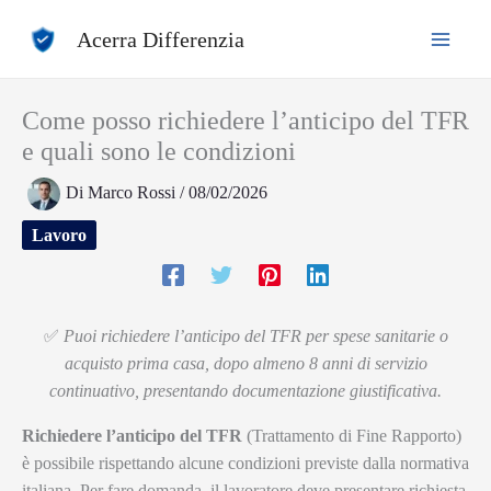
Vai
Acerra Differenzia
al
contenuto
Come posso richiedere l’anticipo del TFR
e quali sono le condizioni
Di
Marco Rossi
/
08/02/2026
Lavoro
✅
Puoi richiedere l’anticipo del TFR per spese sanitarie o
acquisto prima casa, dopo almeno 8 anni di servizio
continuativo, presentando documentazione giustificativa.
Richiedere l’anticipo del TFR
(Trattamento di Fine Rapporto)
è possibile rispettando alcune condizioni previste dalla normativa
italiana. Per fare domanda, il lavoratore deve presentare richiesta