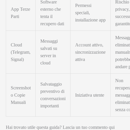
Software
Rischio
Permessi
App Terze
esterno che
privacy,
speciali,
Parti
tenta il
success
installazione app
recupero dati
garantit
Messag
Messaggi
Cloud
Account attivo,
eliminat
salvati su
(Telegram,
sincronizzazione
manual
server in
Signal)
attiva
potrebb
cloud
andare p
Non
Salvataggio
Screenshot
recuper
preventivo di
o Copie
Iniziativa utente
messagg
conversazioni
Manuali
eliminat
importanti
senza c
Hai trovato utile questa guida? Lascia un tuo commento qui