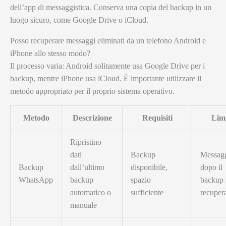
dell’app di messaggistica. Conserva una copia del backup in un
luogo sicuro, come Google Drive o iCloud.
Posso recuperare messaggi eliminati da un telefono Android e
iPhone allo stesso modo?
Il processo varia: Android solitamente usa Google Drive per i
backup, mentre iPhone usa iCloud. È importante utilizzare il
metodo appropriato per il proprio sistema operativo.
Metodo
Descrizione
Requisiti
Limi
Ripristino
dati
Backup
Messag
Backup
dall’ultimo
disponibile,
dopo il
WhatsApp
backup
spazio
backup
automatico o
sufficiente
recupera
manuale