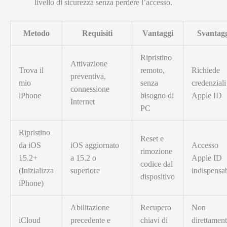
livello di sicurezza senza perdere l’accesso.
Metodo
Requisiti
Vantaggi
Svantag
Ripristino
Attivazione
Trova il
remoto,
Richiede
preventiva,
mio
senza
credenziali
connessione
iPhone
bisogno di
Apple ID
Internet
PC
Ripristino
Reset e
da iOS
iOS aggiornato
Accesso
rimozione
15.2+
a 15.2 o
Apple ID
codice dal
(Inizializza
superiore
indispensab
dispositivo
iPhone)
Abilitazione
Recupero
Non
iCloud
precedente e
chiavi di
direttamen