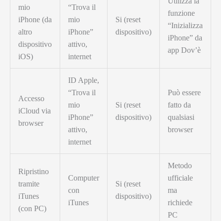
Utilizza la
mio
“Trova il
funzione
iPhone (da
mio
Si (reset
“Inizializza
altro
iPhone”
dispositivo)
iPhone” da
dispositivo
attivo,
app Dov’è
iOS)
internet
ID Apple,
“Trova il
Può essere
Accesso
mio
Si (reset
fatto da
iCloud via
iPhone”
dispositivo)
qualsiasi
browser
attivo,
browser
internet
Metodo
Ripristino
Computer
ufficiale
tramite
Si (reset
con
ma
iTunes
dispositivo)
iTunes
richiede
(con PC)
PC