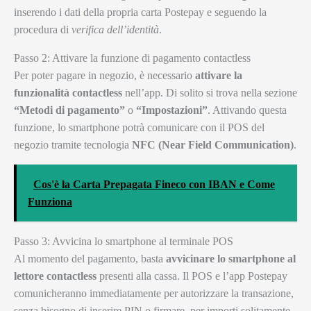
inserendo i dati della propria carta Postepay e seguendo la
procedura di
verifica dell’identità
.
Passo 2: Attivare la funzione di pagamento contactless
Per poter pagare in negozio, è necessario
attivare la
funzionalità contactless
nell’app. Di solito si trova nella sezione
“Metodi di pagamento”
o
“Impostazioni”
. Attivando questa
funzione, lo smartphone potrà comunicare con il POS del
negozio tramite tecnologia
NFC (Near Field Communication)
.
Cos'è la Carta Prepagata Fineco con IBAN e Come
Funziona
Passo 3: Avvicina lo smartphone al terminale POS
Al momento del pagamento, basta
avvicinare lo smartphone al
lettore contactless
presenti alla cassa. Il POS e l’app Postepay
comunicheranno immediatamente per autorizzare la transazione,
senza bisogno di inserire PIN o firmare, per importi solitamente