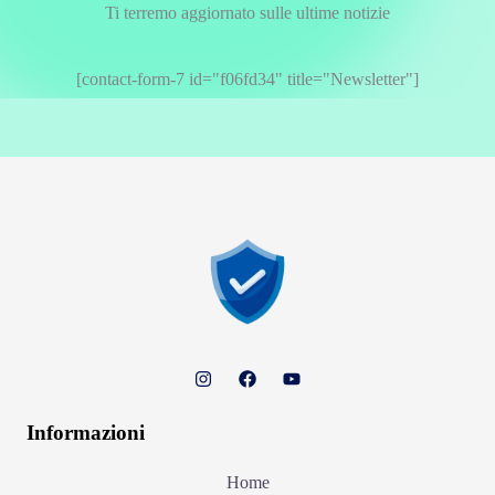
Ti terremo aggiornato sulle ultime notizie
[contact-form-7 id="f06fd34" title="Newsletter"]
Informazioni
Home