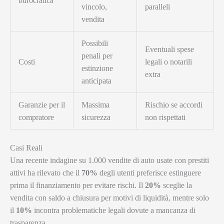
burocratica
vincolo,
paralleli
vendita
Possibili
Eventuali spese
penali per
Costi
legali o notarili
estinzione
extra
anticipata
Garanzie per il
Massima
Rischio se accordi
compratore
sicurezza
non rispettati
Casi Reali
Una recente indagine su 1.000 vendite di auto usate con prestiti
attivi ha rilevato che il
70%
degli utenti preferisce estinguere
prima il finanziamento per evitare rischi. Il
20%
sceglie la
vendita con saldo a chiusura per motivi di liquidità, mentre solo
il
10%
incontra problematiche legali dovute a mancanza di
trasparenza.