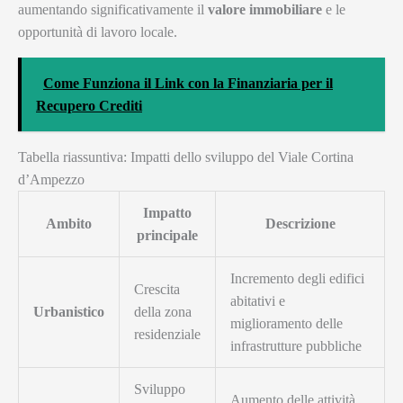
aumentando significativamente il
valore immobiliare
e le
opportunità di lavoro locale.
Come Funziona il Link con la Finanziaria per il
Recupero Crediti
Tabella riassuntiva: Impatti dello sviluppo del Viale Cortina
d’Ampezzo
Impatto
Ambito
Descrizione
principale
Incremento degli edifici
Crescita
abitativi e
Urbanistico
della zona
miglioramento delle
residenziale
infrastrutture pubbliche
Sviluppo
Aumento delle attività