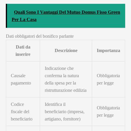
Quali Sono I Vantaggi Del Mutuo Domus Fisso Green
Per La Casa
Dati obbligatori del bonifico parlante
Dati da
Descrizione
Importanza
inserire
Indicazione che
Causale
conferma la natura
Obbligatoria
pagamento
della spesa per la
per legge
ristrutturazione edilizia
Codice
Identifica il
Obbligatoria
fiscale del
beneficiario (impresa,
per legge
beneficiario
artigiano, fornitore)