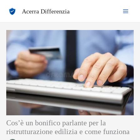
Vai
Acerra Differenzia
al
contenuto
Cos’è un bonifico parlante per la
ristrutturazione edilizia e come funziona