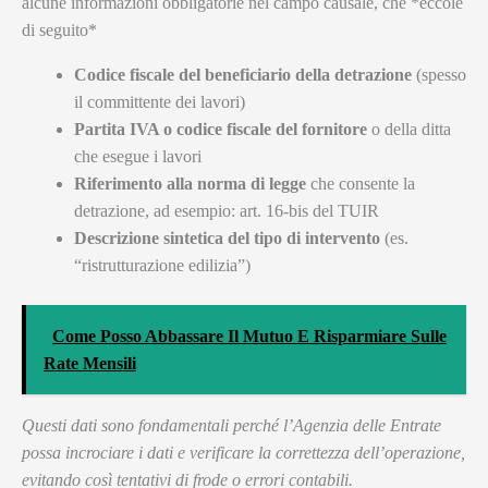
alcune informazioni obbligatorie nel campo causale, che *eccole
di seguito*
Codice fiscale del beneficiario della detrazione
(spesso
il committente dei lavori)
Partita IVA o codice fiscale del fornitore
o della ditta
che esegue i lavori
Riferimento alla norma di legge
che consente la
detrazione, ad esempio: art. 16-bis del TUIR
Descrizione sintetica del tipo di intervento
(es.
“ristrutturazione edilizia”)
Come Posso Abbassare Il Mutuo E Risparmiare Sulle
Rate Mensili
Questi dati sono fondamentali perché l’Agenzia delle Entrate
possa incrociare i dati e verificare la correttezza dell’operazione,
evitando così tentativi di frode o errori contabili.