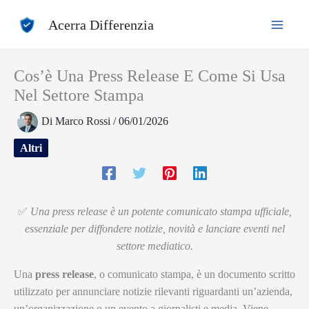
Vai
Acerra Differenzia
al
contenuto
Cos’è Una Press Release E Come Si Usa
Nel Settore Stampa
Di
Marco Rossi
/
06/01/2026
Altri
✅
Una press release è un potente comunicato stampa ufficiale,
essenziale per diffondere notizie, novità e lanciare eventi nel
settore mediatico.
Una
press release
, o comunicato stampa, è un documento scritto
utilizzato per annunciare notizie rilevanti riguardanti un’azienda,
un’organizzazione o un evento a giornalisti e media. Viene