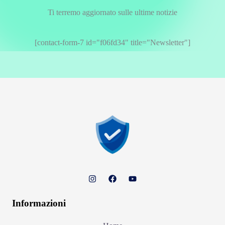
Ti terremo aggiornato sulle ultime notizie
[contact-form-7 id="f06fd34" title="Newsletter"]
Informazioni