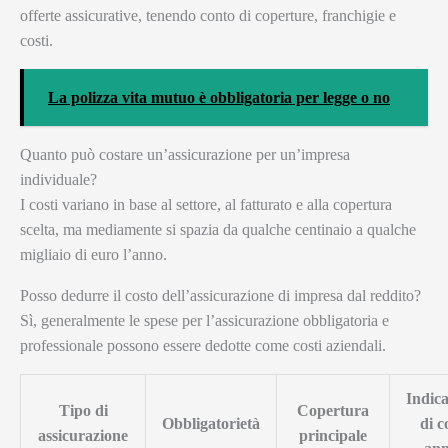
offerte assicurative, tenendo conto di coperture, franchigie e
costi.
La polizza vita mutuo è obbligatoria per legge o no
Quanto può costare un’assicurazione per un’impresa
individuale?
I costi variano in base al settore, al fatturato e alla copertura
scelta, ma mediamente si spazia da qualche centinaio a qualche
migliaio di euro l’anno.
Posso dedurre il costo dell’assicurazione di impresa dal reddito?
Sì, generalmente le spese per l’assicurazione obbligatoria e
professionale possono essere dedotte come costi aziendali.
Indic
Tipo di
Copertura
Obbligatorietà
di c
assicurazione
principale