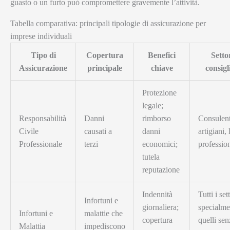
guasto o un furto può compromettere gravemente l’attività.
Tabella comparativa: principali tipologie di assicurazione per
imprese individuali
Tipo di
Copertura
Benefici
Setto
Assicurazione
principale
chiave
consigl
Protezione
legale;
Responsabilità
Danni
rimborso
Consulent
Civile
causati a
danni
artigiani, 
Professionale
terzi
economici;
profession
tutela
reputazione
Indennità
Tutti i set
Infortuni e
giornaliera;
specialme
Infortuni e
malattie che
copertura
quelli sen
Malattia
impediscono