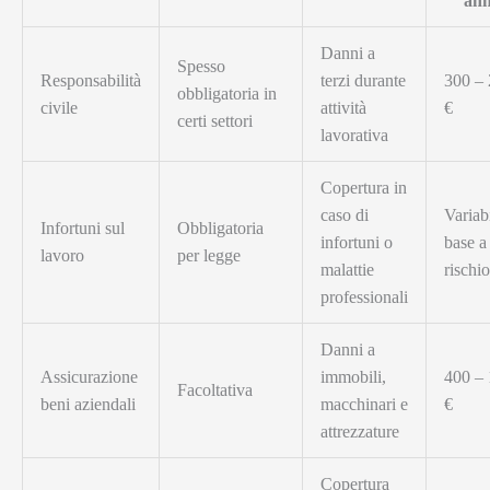
an
Danni a
Spesso
Responsabilità
terzi durante
300 –
obbligatoria in
civile
attività
€
certi settori
lavorativa
Copertura in
caso di
Variabi
Infortuni sul
Obbligatoria
infortuni o
base a
lavoro
per legge
malattie
rischio
professionali
Danni a
Assicurazione
immobili,
400 –
Facoltativa
beni aziendali
macchinari e
€
attrezzature
Copertura