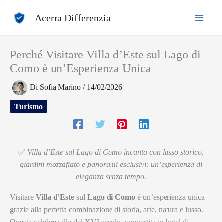
Vai
Acerra Differenzia
al
contenuto
Perché Visitare Villa d’Este sul Lago di
Como è un’Esperienza Unica
Di
Sofia Marino
/
14/02/2026
Turismo
✅
Villa d’Este sul Lago di Como incanta con lusso storico,
giardini mozzafiato e panorami esclusivi: un’esperienza di
eleganza senza tempo.
Visitare
Villa d’Este
sul
Lago di Como
è un’esperienza unica
grazie alla perfetta combinazione di storia, arte, natura e lusso.
Questa celebre villa del XVI secolo, convertita in hotel di