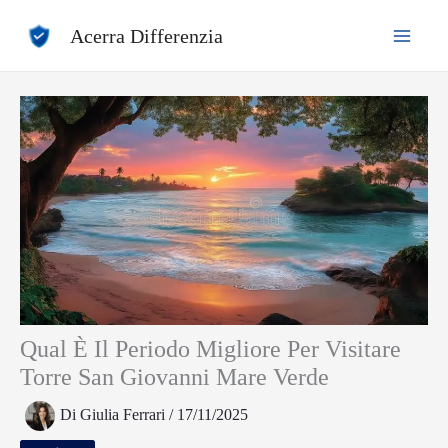
Vai
Acerra Differenzia
al
contenuto
Qual È Il Periodo Migliore Per Visitare
Torre San Giovanni Mare Verde
Di
Giulia Ferrari
/
17/11/2025