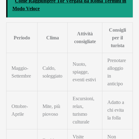
Come Raggiungere Tor Vergata da Roma Termini in
Modo Veloce
Consigli
Attività
Periodo
Clima
per il
consigliate
turista
Prenotare
Nuoto,
Maggio-
Caldo,
alloggio
spiagge,
Settembre
soleggiato
in
eventi estivi
anticipo
Escursioni,
Adatto a
Ottobre-
Mite, più
relax,
chi evita
Aprile
piovoso
turismo
la folla
culturale
Visite
Non