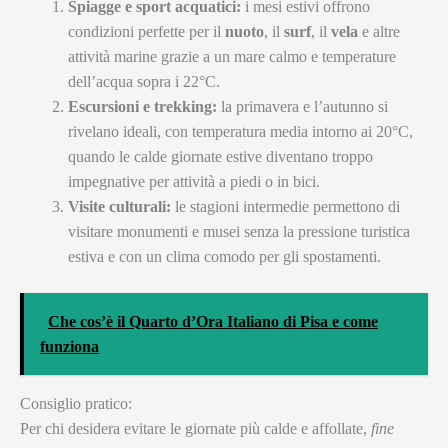
Spiagge e sport acquatici:
i mesi estivi offrono
condizioni perfette per il
nuoto
, il
surf
, il
vela
e altre
attività marine grazie a un mare calmo e temperature
dell’acqua sopra i 22°C.
Escursioni e trekking:
la primavera e l’autunno si
rivelano ideali, con temperatura media intorno ai 20°C,
quando le calde giornate estive diventano troppo
impegnative per attività a piedi o in bici.
Visite culturali:
le stagioni intermedie permettono di
visitare monumenti e musei senza la pressione turistica
estiva e con un clima comodo per gli spostamenti.
Che cos’è il Quarto d’Ora Italiano di Pisa e come
funziona
Consiglio pratico:
Per chi desidera evitare le giornate più calde e affollate,
fine