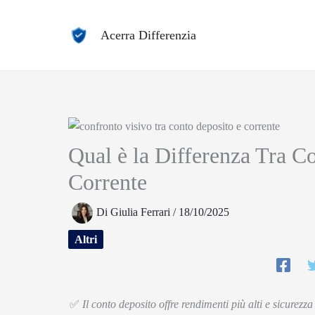
Vai
al
Acerra Differenzia
contenuto
Qual è la Differenza Tra C
Corrente
Di
Giulia Ferrari
/
18/10/2025
Altri
✅
Il conto deposito offre rendimenti più alti e sicurezz