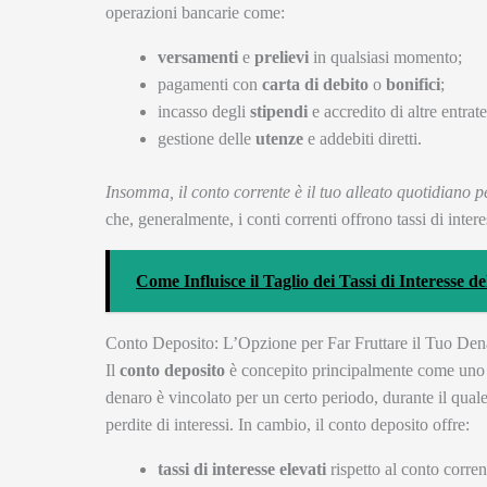
operazioni bancarie come:
versamenti
e
prelievi
in qualsiasi momento;
pagamenti con
carta di debito
o
bonifici
;
incasso degli
stipendi
e accredito di altre entrate
gestione delle
utenze
e addebiti diretti.
Insomma, il conto corrente è il tuo alleato quotidiano per
che, generalmente, i conti correnti offrono tassi di inter
Come Influisce il Taglio dei Tassi di Interesse 
Conto Deposito: L’Opzione per Far Fruttare il Tuo Den
Il
conto deposito
è concepito principalmente come uno
denaro è vincolato per un certo periodo, durante il quale
perdite di interessi. In cambio, il conto deposito offre:
tassi di interesse elevati
rispetto al conto corren