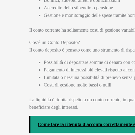
Bonifici, addebiti diretti e domiciliazioni
Accredito dello stipendio o pensione
Gestione e monitoraggio delle spese tramite ho
Il conto corrente ha solitamente costi di gestione variabili
Cos’è un Conto Deposito?
Il conto deposito è pensato come uno strumento di rispar
Possibilità di depositare somme di denaro con co
Pagamento di interessi più elevati rispetto ai cont
Limitata o nessuna possibilità di prelievo senza 
Costi di gestione molto bassi o nulli
La liquidità è ridotta rispetto a un conto corrente, in q
beneficiare degli interessi.
Come fare la ritenuta d'acconto correttamente 