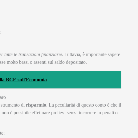
;
 tutte le transazioni finanziarie.
Tuttavia, è importante sapere
esse molto bassi o assenti sul saldo depositato.
della BCE sull'Economia
aro
 strumento di
risparmio
. La peculiarità di questo conto è che il
 non è possibile effettuare prelievi senza incorrere in penali o
te;