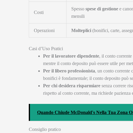
Spesso
spese di gestione
e canon
Costi
mensili
Operazioni
Molteplici
(bonifici, carte, asseg
Casi d’Uso Pratici
Per il lavoratore dipendente
, il conto corrente
mentre il conto deposito può essere utile per met
Per il libero professionista
, un conto corrente 
bonifici è fondamentale; il conto deposito può s
Per chi desidera risparmiare
senza correre ris
rispetto al conto corrente, ma richiede pazienza 
Quando Chiude McDonald's Nella Tua Zona Orar
Consiglio pratico