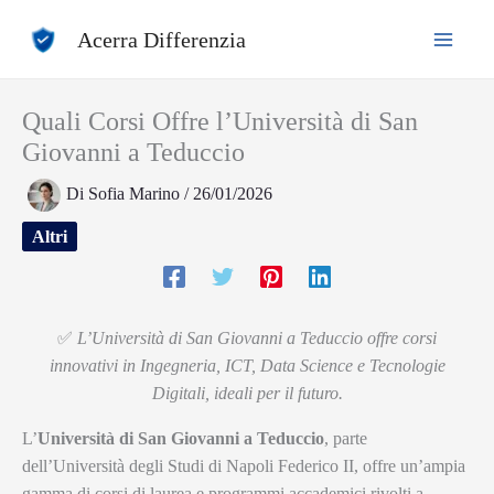
Vai
Acerra Differenzia
al
contenuto
Quali Corsi Offre l’Università di San
Giovanni a Teduccio
Di
Sofia Marino
/
26/01/2026
Altri
✅
L’Università di San Giovanni a Teduccio offre corsi
innovativi in Ingegneria, ICT, Data Science e Tecnologie
Digitali, ideali per il futuro.
L’
Università di San Giovanni a Teduccio
, parte
dell’Università degli Studi di Napoli Federico II, offre un’ampia
gamma di corsi di laurea e programmi accademici rivolti a