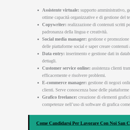
Assistente virtuale:
supporto amministrativo, ge
ottime capacità organizzative e di gestione del 
Copywriter:
realizzazione di contenuti scritti 
padronanza della lingua e creatività.
Social media manager:
gestione e promozione d
delle piattaforme social e saper creare contenuti 
Data entry:
inserimento e gestione dati in datab
dettagli.
Customer service online:
assistenza clienti tr
efficacemente e risolvere problemi.
E-commerce manager:
gestione di negozi onli
clienti. Serve conoscenza base delle piattaform
Grafico freelance:
creazione di elementi grafici 
competenze nell’uso di software di grafica come
Come Candidarsi Per Lavorare Con Noi San C