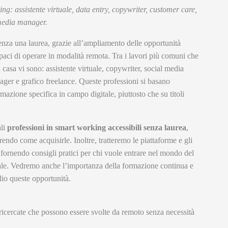
ng: assistente virtuale, data entry, copywriter, customer care,
media manager.
enza una laurea, grazie all’ampliamento delle opportunità
apaci di operare in modalità remota. Tra i lavori più comuni che
asa vi sono: assistente virtuale, copywriter, social media
ger e grafico freelance. Queste professioni si basano
azione specifica in campo digitale, piuttosto che su titoli
ali
professioni in smart working accessibili senza laurea
,
endo come acquisirle. Inoltre, tratteremo le piattaforme e gli
, fornendo consigli pratici per chi vuole entrare nel mondo del
nale. Vedremo anche l’importanza della formazione continua e
glio queste opportunità.
e ricercate che possono essere svolte da remoto senza necessità