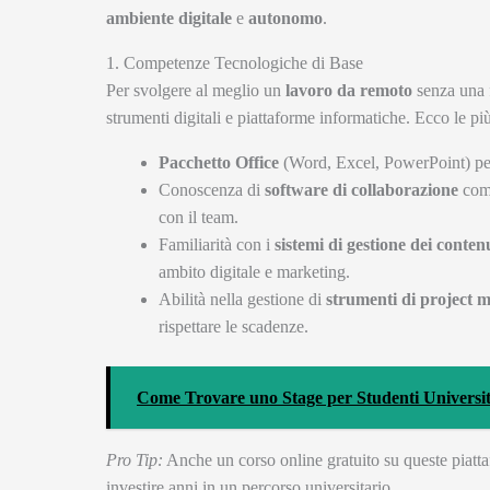
ambiente digitale
e
autonomo
.
1. Competenze Tecnologiche di Base
Per svolgere al meglio un
lavoro da remoto
senza una 
strumenti digitali e piattaforme informatiche. Ecco le più
Pacchetto Office
(Word, Excel, PowerPoint) per 
Conoscenza di
software di collaborazione
come
con il team.
Familiarità con i
sistemi di gestione dei conte
ambito digitale e marketing.
Abilità nella gestione di
strumenti di project
rispettare le scadenze.
Come Trovare uno Stage per Studenti Universit
Pro Tip:
Anche un corso online gratuito su queste piat
investire anni in un percorso universitario.