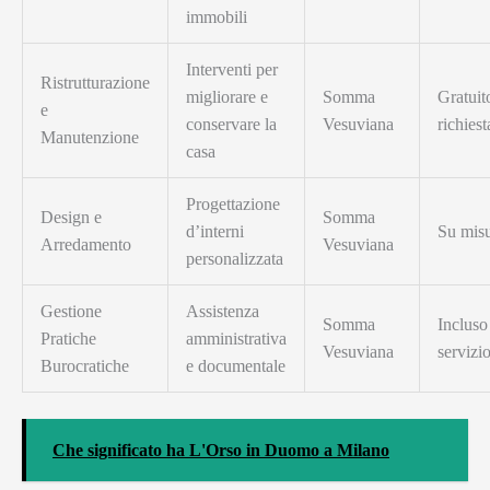
immobili
Interventi per
Ristrutturazione
migliorare e
Somma
Gratuit
e
conservare la
Vesuviana
richiest
Manutenzione
casa
Progettazione
Design e
Somma
d’interni
Su mis
Arredamento
Vesuviana
personalizzata
Gestione
Assistenza
Somma
Incluso
Pratiche
amministrativa
Vesuviana
servizi
Burocratiche
e documentale
Che significato ha L'Orso in Duomo a Milano