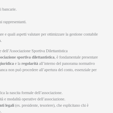
ni bancarie.
ai rappresentanti.
e e quali aspetti valutare per ottimizzare la gestione contabile
a.
dell’Associazione Sportiva Dilettantistica
sociazione sportiva dilettantistica
, è fondamentale presentare
giuridica
e la
regolarità
all’interno del panorama normativo
banca non può procedere all’apertura del conto, essenziale per
fica la nascita formale dell’associazione.
ità e modalità operative dell’associazione.
ti legali
(es. presidente, tesoriere), che esplicitano chi è
.