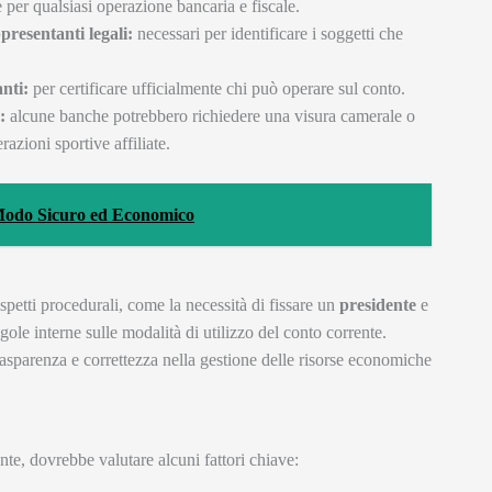
 per qualsiasi operazione bancaria e fiscale.
presentanti legali:
necessari per identificare i soggetti che
nti:
per certificare ufficialmente chi può operare sul conto.
:
alcune banche potrebbero richiedere una visura camerale o
azioni sportive affiliate.
n Modo Sicuro ed Economico
spetti procedurali, come la necessità di fissare un
presidente
e
egole interne sulle modalità di utilizzo del conto corrente.
rasparenza e correttezza nella gestione delle risorse economiche
te, dovrebbe valutare alcuni fattori chiave: