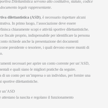
rtiva Dilettantistica servono atto costitutivo, statuto, codice
, documento legale rappresentante.
tiva dilettantistica (ASD)
, è necessario rispettare alcuni
strativa. In primo luogo, l’associazione deve essere
inisca chiaramente scopi e attività sportive dilettantistiche.
e fiscale proprio, indispensabile per identificare la persona
el conto richiede anche la presentazione dei documenti
, come presidente o tesoriere, i quali devono essere muniti di
o.
documenti necessari per aprire un conto corrente per un’ASD,
entali e quali siano le migliori pratiche da seguire.
ura di un conto per un’impresa o un individuo, per fornire una
 sportive dilettantistiche.
per un’ASD
attestano la nascita e regolano il funzionamento