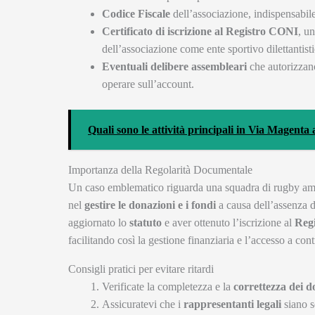
Codice Fiscale
dell’associazione, indispensabile
Certificato di iscrizione al Registro CONI
, u
dell’associazione come ente sportivo dilettantisti
Eventuali delibere assembleari
che autorizzano
operare sull’account.
Quali sono le attività principali in Via Magenta
Importanza della Regolarità Documentale
Un caso emblematico riguarda una squadra di rugby amator
nel
gestire le donazioni e i fondi
a causa dell’assenza 
aggiornato lo
statuto
e aver ottenuto l’iscrizione al
Reg
facilitando così la gestione finanziaria e l’accesso a contr
Consigli pratici per evitare ritardi
Verificate la completezza e la
correttezza dei 
Assicuratevi che i
rappresentanti legali
siano s