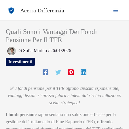
Vai
Acerra Differenzia
al
contenuto
Quali Sono i Vantaggi Dei Fondi
Pensione Per Il TFR
Di
Sofia Marino
/
26/01/2026
Investimenti
✅
I fondi pensione per il TFR offrono crescita esponenziale,
vantaggi fiscali, sicurezza futura e tutela dal rischio inflazione:
scelta strategica!
I
fondi pensione
rappresentano una soluzione efficace per la
gestione del Trattamento di Fine Rapporto (TFR), offrendo
numerosi vantaggi rispetto al mantenimento del TFR tradizionale