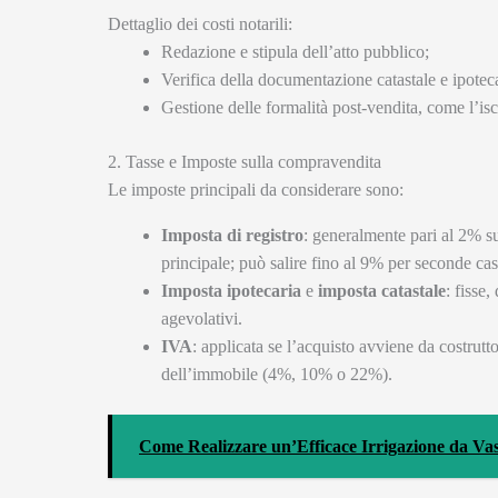
Dettaglio dei costi notarili:
Redazione e stipula dell’atto pubblico;
Verifica della documentazione catastale e ipoteca
Gestione delle formalità post-vendita, come l’iscr
2. Tasse e Imposte sulla compravendita
Le imposte principali da considerare sono:
Imposta di registro
: generalmente pari al 2% su
principale; può salire fino al 9% per seconde ca
Imposta ipotecaria
e
imposta catastale
: fisse
agevolativi.
IVA
: applicata se l’acquisto avviene da costrutt
dell’immobile (4%, 10% o 22%).
Come Realizzare un’Efficace Irrigazione da Vas