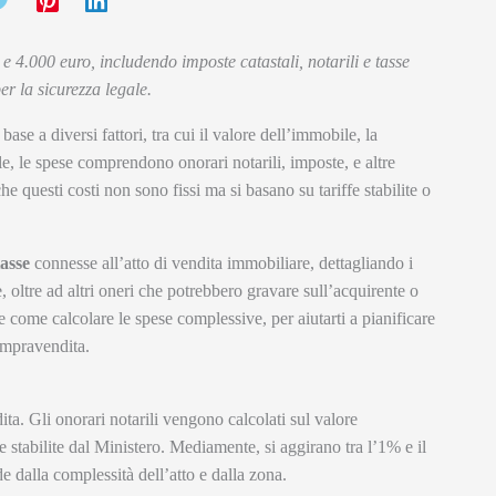
 e 4.000 euro, includendo imposte catastali, notarili e tasse
r la sicurezza legale.
 base a diversi fattori, tra cui il valore dell’immobile, la
ale, le spese comprendono onorari notarili, imposte, e altre
 questi costi non sono fissi ma si basano su tariffe stabilite o
tasse
connesse all’atto di vendita immobiliare, dettagliando i
le, oltre ad altri oneri che potrebbero gravare sull’acquirente o
e come calcolare le spese complessive, per aiutarti a pianificare
ompravendita.
dita. Gli onorari notarili vengono calcolati sul valore
 stabilite dal Ministero. Mediamente, si aggirano tra l’1% e il
e dalla complessità dell’atto e dalla zona.