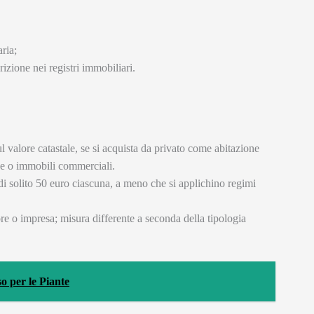
ria;
izione nei registri immobiliari.
l valore catastale, se si acquista da privato come abitazione
se o immobili commerciali.
, di solito 50 euro ciascuna, a meno che si applichino regimi
ore o impresa; misura differente a seconda della tipologia
o per le Piante