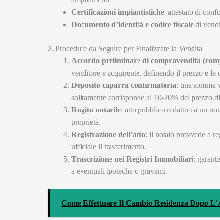
Certificazioni impiantistiche
: attestato di conf
Documento d’identità e codice fiscale
di vendi
2. Procedure da Seguire per Finalizzare la Vendita
Accordo preliminare di compravendita (co
venditore e acquirente, definendo il prezzo e le 
Deposito caparra confirmatoria
: una somma ve
solitamente corrisponde al 10-20% del prezzo di
Rogito notarile
: atto pubblico redatto da un not
proprietà.
Registrazione dell’atto
: il notaio provvede a reg
ufficiale il trasferimento.
Trascrizione nei Registri Immobiliari
: garanti
a eventuali ipoteche o gravami.
Come Effettuare Il Cambio Residenza Dopo L'