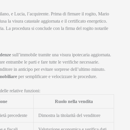
o, e Lucia, l’acquirente. Prima di firmare il rogito, Mario
sa la visura catastale aggiornata e il certificato energetico.
a. La procedura si conclude con la firma del rogito notarile
ndenze
sull’immobile tramite una visura ipotecaria aggiornata.
are entrambe le parti e fare tutte le verifiche necessarie.
nditore in anticipo per evitare sorprese dell’ultimo minuto.
mobiliare
per semplificare e velocizzare le procedure.
elle relative funzioni:
ione
Ruolo nella vendita
età precedente
Dimostra la titolarità del venditore
e e fiscali
Valutazione economica e verifica dati