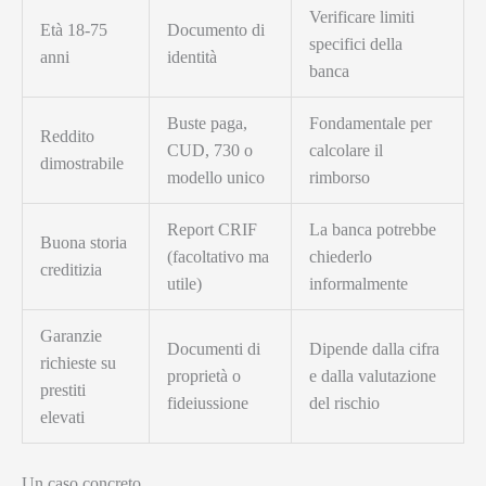
Verificare limiti
Età 18-75
Documento di
specifici della
anni
identità
banca
Buste paga,
Fondamentale per
Reddito
CUD, 730 o
calcolare il
dimostrabile
modello unico
rimborso
Report CRIF
La banca potrebbe
Buona storia
(facoltativo ma
chiederlo
creditizia
utile)
informalmente
Garanzie
Documenti di
Dipende dalla cifra
richieste su
proprietà o
e dalla valutazione
prestiti
fideiussione
del rischio
elevati
Un caso concreto