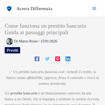
Vai
Acerra Differenzia
al
contenuto
Come funziona un prestito bancario
Guida ai passaggi principali
Di
Marco Rossi
/
15/01/2026
Prestiti
✅
Un prestito bancario funziona così: richiedi il credito, la
banca valuta affidabilità, approva, firma il contratto e ricevi la
somma desiderata.
Un
prestito bancario
è un finanziamento concesso da una
banca a un cliente, che si impegna a restituire la somma ricevuta,
maggiorata degli interessi, in un determinato arco di tempo. Il