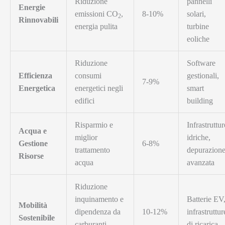
Riduzione
pannelli
Energie
emissioni CO
,
8-10%
solari,
2
Rinnovabili
energia pulita
turbine
eoliche
Riduzione
Software
Efficienza
consumi
gestionali,
7-9%
Energetica
energetici negli
smart
edifici
building
Risparmio e
Infrastruttur
Acqua e
miglior
idriche,
Gestione
6-8%
trattamento
depurazion
Risorse
acqua
avanzata
Riduzione
inquinamento e
Batterie EV
Mobilità
dipendenza da
10-12%
infrastruttur
Sostenibile
carburanti
di ricarica