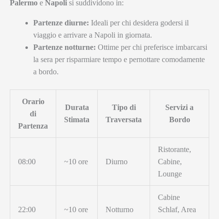
Palermo
e
Napoli
si suddividono in:
Partenze diurne:
Ideali per chi desidera godersi il
viaggio e arrivare a Napoli in giornata.
Partenze notturne:
Ottime per chi preferisce imbarcarsi
la sera per risparmiare tempo e pernottare comodamente
a bordo.
Orario
Durata
Tipo di
Servizi a
di
Stimata
Traversata
Bordo
Partenza
Ristorante,
08:00
~10 ore
Diurno
Cabine,
Lounge
Cabine
22:00
~10 ore
Notturno
Schlaf, Area