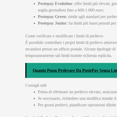
Postepay Evolution
: offre limiti più elevati, 
soglia giornaliera fino a 600-1.000 euro;
Postepay Green
: simile agli standard per prelie
Postepay Junior
: ha limiti più bassi pensati per
Come verificare e modificare i limiti di prelievo
È possibile controllare i propri limiti di prelievo attraver
recandosi presso un ufficio postale. Alcune tipologie d
temporaneamente tali limiti tramite richiesta esplicita.
Quanto Posso Prelevare Da PostePay Senza Lim
Consigli utili
Prima di effettuare un prelievo elevato, assicurars
Se necessario, richiedere una modifica tramite il s
Per grossi prelievi, pianificare operazioni diluite