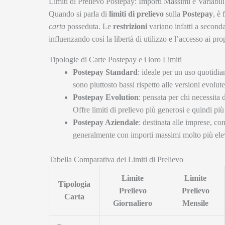
Limiti di Prelievo Postepay: Importi Massimi e Variabili
Quando si parla di
limiti di prelievo
sulla
Postepay
, è
carta
posseduta. Le
restrizioni
variano infatti a seconda
influenzando così la libertà di utilizzo e l’accesso ai pro
Tipologie di Carte Postepay e i loro Limiti
Postepay Standard
: ideale per un uso quotidian
sono piuttosto bassi rispetto alle versioni evolute
Postepay Evolution
: pensata per chi necessita
Offre limiti di prelievo più generosi e quindi più f
Postepay Aziendale
: destinata alle imprese, co
generalmente con importi massimi molto più elev
Tabella Comparativa dei Limiti di Prelievo
Limite
Limite
Tipologia
Prelievo
Prelievo
Carta
Giornaliero
Mensile