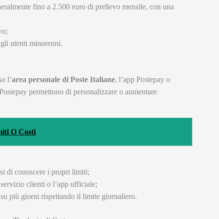
generalmente fino a 2.500 euro di prelievo mensile, con una
vo;
 gli utenti minorenni.
so l’
area personale di Poste Italiane
, l’app Postepay o
i Postepay permettono di personalizzare o aumentare
iti O Costi
i di conoscere i propri limiti;
ervizio clienti o l’app ufficiale;
 su più giorni rispettando il limite giornaliero.