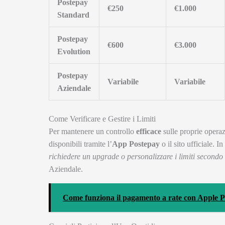
Postepay
€250
€1.000
Standard
Postepay
€600
€3.000
Evolution
Postepay
Variabile
Variabile
Aziendale
Come Verificare e Gestire i Limiti
Per mantenere un controllo
efficace
sulle proprie operazi
disponibili tramite l’
App Postepay
o il sito ufficiale. I
richiedere un upgrade o personalizzare i limiti secondo 
Aziendale.
Come funziona il pagamento a rate con Apple 