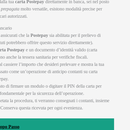
alla tua
carta Postepay
direttamente in banca, sei nel posto
a
prepagata
molto versatile, esistono modalità precise per
cari autorizzati.
ancario
 assicurati che la
Postepay
sia abilitata per il prelievo di
tituti potrebbero offrire questo servizio direttamente).
rta Postepay
e un documento d’identità valido (carta
 anche la tessera sanitaria per verifiche fiscali.
l cassiere l’importo che desideri prelevare e mostra la tua
cessato come un’operazione di anticipo contanti su carta
tepay.
sto di firmare un modulo o digitare il PIN della carta per
fondamentale per la sicurezza dell’operazione.
tata la procedura, ti verranno consegnati i contanti, insieme
e. Conserva questa ricevuta per ogni evenienza.
opo Passo