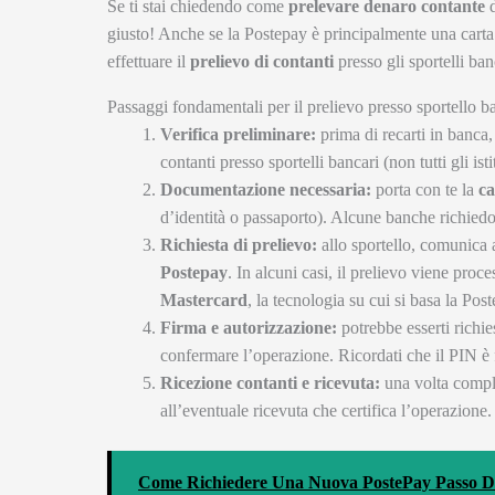
Se ti stai chiedendo come
prelevare denaro contante
d
giusto! Anche se la Postepay è principalmente una cart
effettuare il
prelievo di contanti
presso gli sportelli ban
Passaggi fondamentali per il prelievo presso sportello b
Verifica preliminare:
prima di recarti in banca,
contanti presso sportelli bancari (non tutti gli is
Documentazione necessaria:
porta con te la
ca
d’identità o passaporto). Alcune banche richiedono
Richiesta di prelievo:
allo sportello, comunica a
Postepay
. In alcuni casi, il prelievo viene pro
Mastercard
, la tecnologia su cui si basa la Pos
Firma e autorizzazione:
potrebbe esserti richie
confermare l’operazione. Ricordati che il PIN è 
Ricezione contanti e ricevuta:
una volta comple
all’eventuale ricevuta che certifica l’operazion
Come Richiedere Una Nuova PostePay Passo D