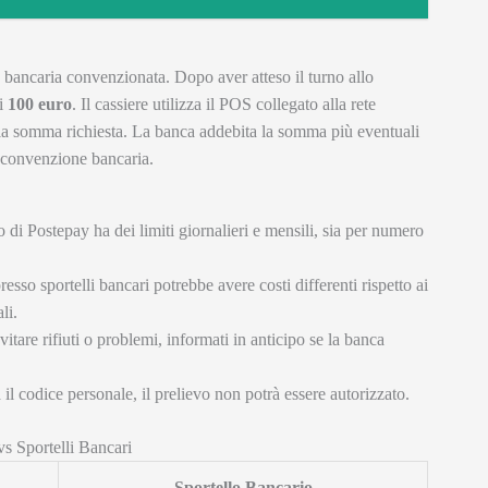
le bancaria convenzionata. Dopo aver atteso il turno allo
di
100 euro
. Il cassiere utilizza il POS collegato alla rete
 la somma richiesta. La banca addebita la somma più eventuali
a convenzione bancaria.
 di Postepay ha dei limiti giornalieri e mensili, sia per numero
resso sportelli bancari potrebbe avere costi differenti rispetto ai
li.
itare rifiuti o problemi, informati in anticipo se la banca
il codice personale, il prelievo non potrà essere autorizzato.
s Sportelli Bancari
Sportello Bancario