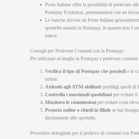
Poste Italiane offre la possibilità di prelevare allo
Postepay Evolution, presentandosi con un docume
Le banche diverse da Poste Italiane generalmen
sportello usando la Postepay, in quanto non è una
banca.
Consigli per Prelevare Contanti con la Postepay
Per utilizzare al meglio la Postepay e prelevare contant
Verifica il tipo di Postepay che possiedi
e le co
online.
Attieniti agli ATM abilitati:
prediligi quelli di 
Controlla i massimali quotidiani
per evitare il 
Monitora le commissioni
per evitare costi eleva
Prenota online o chiedi in filiale
se hai bisogno
direttamente allo sportello.
Procedure dettagliate per il prelievo di contanti con Pos